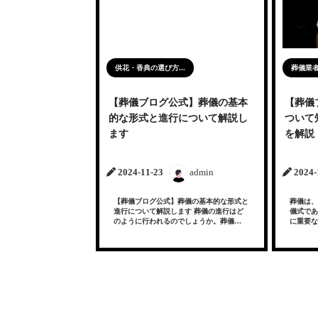
供花・香典の選び方...
葬儀業
【葬儀ブログ公式】葬儀の基本
【葬儀
的な形式と進行について解説し
ついて
ます
を解説
2024-11-23
admin
2024-
【葬儀ブログ公式】葬儀の基本的な形式と
葬儀は、
進行について解説します 葬儀の進行はど
儀式であ
のように行われるのでしょうか。葬儀…
に重要な