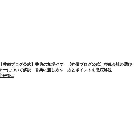
【葬儀ブログ公式】香典の相場やマ
【葬儀ブログ公式】葬儀会社の選び
ナーについて解説 香典の渡し方や
方とポイントを徹底解説
心得を...