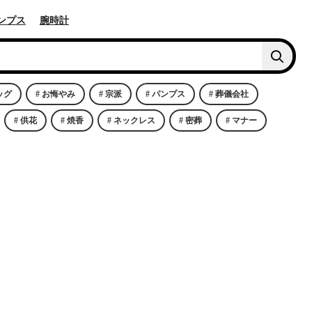
ンプス
腕時計
ッグ
お悔やみ
宗派
パンプス
葬儀会社
供花
焼香
ネックレス
密葬
マナー