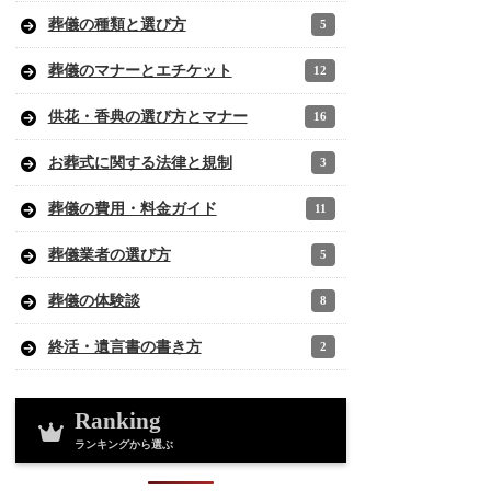
葬儀の種類と選び方
5
葬儀のマナーとエチケット
12
供花・香典の選び方とマナー
16
お葬式に関する法律と規制
3
葬儀の費用・料金ガイド
11
葬儀業者の選び方
5
葬儀の体験談
8
終活・遺言書の書き方
2
Ranking
ランキングから選ぶ