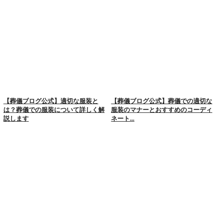
【葬儀ブログ公式】適切な服装と
【葬儀ブログ公式】葬儀での適切な
は？葬儀での服装について詳しく解
服装のマナーとおすすめのコーディ
説します
ネート...