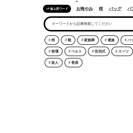
お悔やみ
棺
バッグ
パ
急上昇ワード
棺
靴
家族葬
遺族
バ
祭壇
ベルト
告別式
スーツ
故人
香典