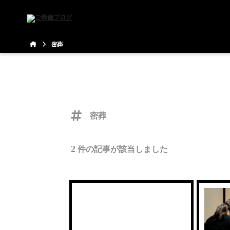
密葬
密葬
2
件の記事が該当しました