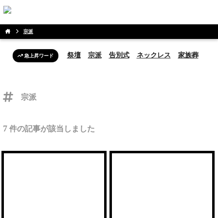
宗派
祭壇
宗派
告別式
ネックレス
家族葬
急上昇ワード
宗派
7
件の記事が該当しました