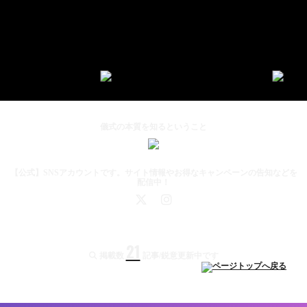
儀式の本質を知るということ
【公式】SNSアカウントです。サイト情報やお得なキャンペーンの告知などを
配信中！
21
掲載数
記事/鋭意更新中です
サイトについて
個人情報保護方針
サイト運営者
お問い合わせ