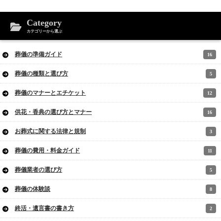
Category
カテゴリーから選ぶ
葬儀の準備ガイド
16
葬儀の種類と選び方
5
葬儀のマナーとエチケット
12
供花・香典の選び方とマナー
16
お葬式に関する法律と規制
3
葬儀の費用・料金ガイド
11
葬儀業者の選び方
5
葬儀の体験談
8
終活・遺言書の書き方
2