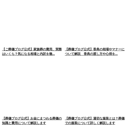
【ご葬儀ブログ公式】家族葬の費用、実際
【葬儀ブログ公式】香典の相場やマナーに
はいくら？気になる相場と内訳を徹...
ついて解説 香典の渡し方や心得を...
【葬儀ブログ公式】お金にまつわる葬儀の
【葬儀ブログ公式】適切な服装とは？葬儀
知識と費用について解説します
での服装について詳しく解説します