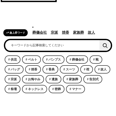
葬儀会社
宗派
焼香
家族葬
故人
急上昇ワード
供花
ベルト
パンプス
葬儀会社
靴
バッグ
焼香
香典
スーツ
棺
故人
宗派
お悔やみ
遺族
家族葬
告別式
祭壇
ネックレス
密葬
マナー