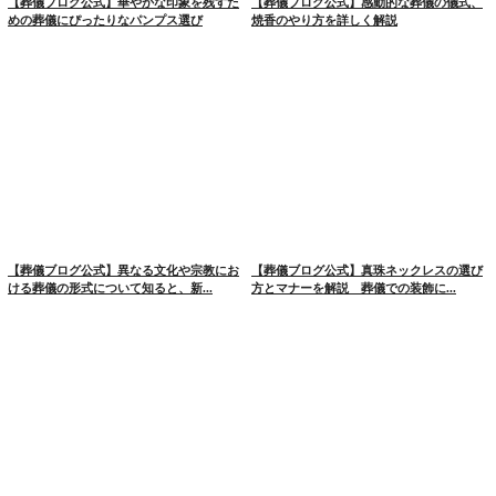
【葬儀ブログ公式】華やかな印象を残すた
【葬儀ブログ公式】感動的な葬儀の儀式、
めの葬儀にぴったりなパンプス選び
焼香のやり方を詳しく解説
【葬儀ブログ公式】異なる文化や宗教にお
【葬儀ブログ公式】真珠ネックレスの選び
ける葬儀の形式について知ると、新...
方とマナーを解説 葬儀での装飾に...