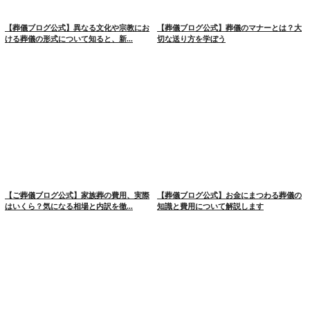
【葬儀ブログ公式】異なる文化や宗教にお
【葬儀ブログ公式】葬儀のマナーとは？大
ける葬儀の形式について知ると、新...
切な送り方を学ぼう
【ご葬儀ブログ公式】家族葬の費用、実際
【葬儀ブログ公式】お金にまつわる葬儀の
はいくら？気になる相場と内訳を徹...
知識と費用について解説します