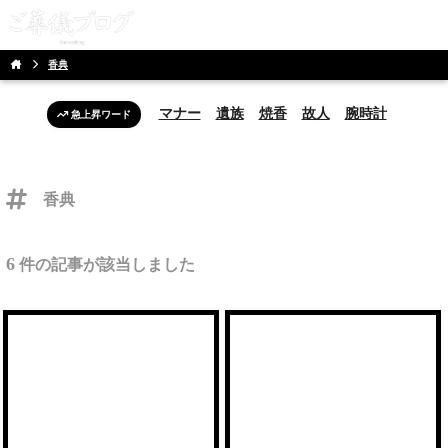
香典
マナー
遺族
焼香
故人
腕時計
急上昇ワード
香典
6
件の記事が該当しました