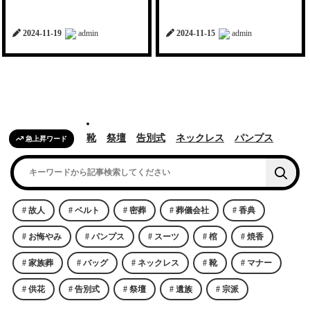
2024-11-19
admin
2024-11-15
admin
靴
祭壇
告別式
ネックレス
パンプス
急上昇ワード
故人
ベルト
密葬
葬儀会社
香典
お悔やみ
パンプス
スーツ
棺
焼香
家族葬
バッグ
ネックレス
靴
マナー
供花
告別式
祭壇
遺族
宗派