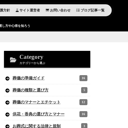
護方針
サイト運営者
お問い合わせ
ブログ記事一覧
渡し方や心得を知ろう
Category
カテゴリーから選ぶ
葬儀の準備ガイド
16
葬儀の種類と選び方
5
葬儀のマナーとエチケット
12
供花・香典の選び方とマナー
16
お葬式に関する法律と規制
3