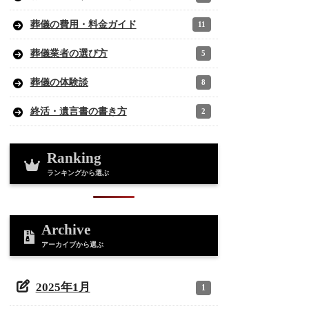
葬儀の費用・料金ガイド
11
葬儀業者の選び方
5
葬儀の体験談
8
終活・遺言書の書き方
2
Ranking
ランキングから選ぶ
Archive
アーカイブから選ぶ
2025年1月
1