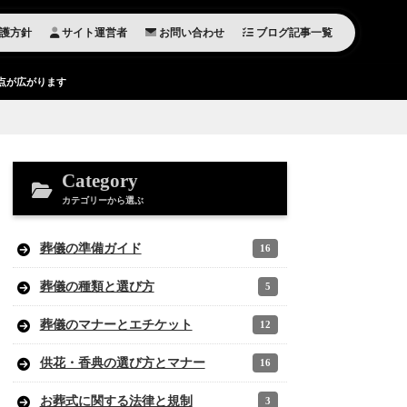
護方針
サイト運営者
お問い合わせ
ブログ記事一覧
点が広がります
Category
カテゴリーから選ぶ
葬儀の準備ガイド
16
葬儀の種類と選び方
5
葬儀のマナーとエチケット
12
供花・香典の選び方とマナー
16
お葬式に関する法律と規制
3