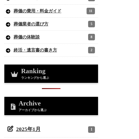
葬儀の費用・料金ガイド
11
葬儀業者の選び方
5
葬儀の体験談
8
終活・遺言書の書き方
2
Ranking
ランキングから選ぶ
Archive
アーカイブから選ぶ
2025年1月
1